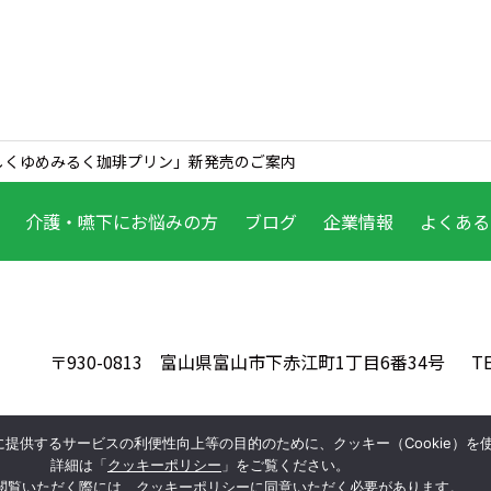
しくゆめみるく珈琲プリン」新発売のご案内
介護・嚥下に
お悩みの方
ブログ
企業情報
よくある
〒930-0813
富山県富山市下赤江町1丁目6番34号
T
提供するサービスの利便性向上等の目的のために、クッキー（Cookie）を
 reserved.
プライバシーポリシー
情報セキュリティ基本方針
詳細は「
クッキーポリシー
」をご覧ください。
閲覧いただく際には、クッキーポリシーに同意いただく必要があります。